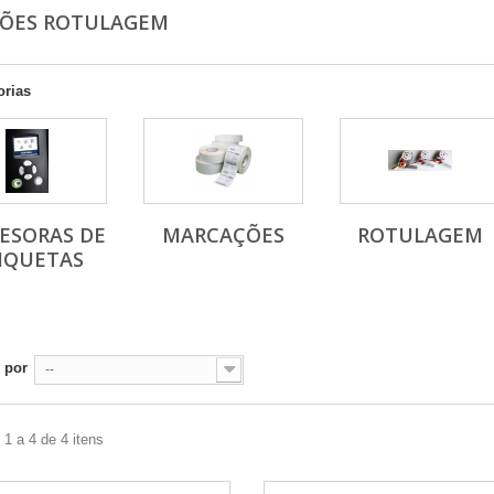
ÇÕES ROTULAGEM
orias
ESORAS DE
MARCAÇÕES
ROTULAGEM
IQUETAS
 por
--
1 a 4 de 4 itens