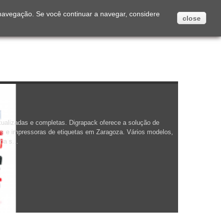
Português
 navegação. Se você continuar a navegar, considere
close
Português
ualizadas e completas. Digrapack oferece a solução de
es e impressoras de etiquetas em Zaragoza. Vários modelos,
ma s...