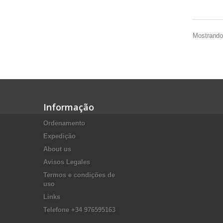
Mostrando 
Informação
Ordenamento
Expedição
About us
Avisos Legales
Termos e condições de
uso
Links
Telefone +34 976595163